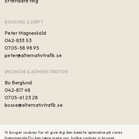
Efterladte ting
BOOKING & DRIFT
Peter Magnesköld
042-833 53
0705-58 98 95
peter@alternativtrafik.se
ØKONOMI & ADMINISTRATION
Bo Berglund
042-817 48
0705-61 23 28
bosse@alternativtrafik.se
Vi bruger cookies for at give dig den bedste oplevelse på vores
hjemmeside.
Du kan læse mere om, hvilke cookies vi bruger,