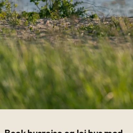
Book busrejse og lej bus med