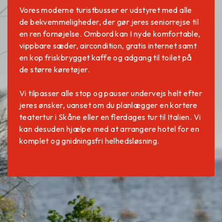
Vores moderne turistbusser er udstyret med alle
de bekvemmeligheder, der gør jeres seniorrejse til
en ren fornøjelse. Ombord kan I nyde komfortable,
vippbare sæder, aircondition, gratis internet samt
en kop friskbrygget kaffe og adgang til toilet på
de større køretøjer.
Vi tilpasser alle stop og pauser undervejs helt efter
jeres ønsker, uanset om du planlægger en kortere
teatertur i Skåne eller en flerdages tur til Italien. Vi
kan desuden hjælpe med at arrangere hotel for en
komplet og gnidningsfri helhedsløsning.