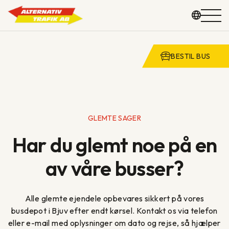
BESTIL BUS
GRUPPEREJSER
KOMMUNE & SKOLE
Spring
GLEMTE SAGER
til
VOGNPARK
Har du glemt noe på en
indhold
OM OS
av våre busser?
KONTAKT
Alle glemte ejendele opbevares sikkert på vores
busdepot i Bjuv efter endt kørsel. Kontakt os via telefon
eller e-mail med oplysninger om dato og rejse, så hjælper