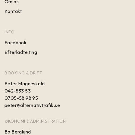
Om os
Kontakt
INFO
Facebook
Efterladte ting
BOOKING & DRIFT
Peter Magnesköld
042-833 53
0705-58 98 95
peter@alternativtrafik.se
ØKONOMI & ADMINISTRATION
Bo Berglund