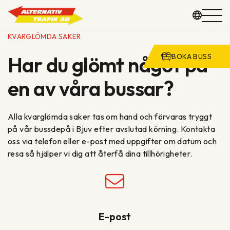
Hoppa
KVARGLÖMDA SAKER
till
Har du glömt något på
BOKA BUSS
innehåll
GRUPPRESOR
en av våra bussar?
KOMMUN & SKOLA
Alla kvarglömda saker tas om hand och förvaras tryggt
på vår bussdepå i Bjuv efter avslutad körning. Kontakta
VAGNPARK
oss via telefon eller e-post med uppgifter om datum och
resa så hjälper vi dig att återfå dina tillhörigheter.
OM OSS
KONTAKT
E-post