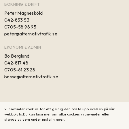
BOKNING & DRIFT
Peter Magnesköld
042-833 53
0705-58 98 95
peter@alternativtrafik.se
EKONOMI & ADMIN
Bo Berglund
042-817 48
0705-61 23 28
bosse@alternativtrafik.se
Vi använder cookies för att ge dig den bästa upplevelsen på vår
webbplats.
Du kan läsa mer om vilka cookies vi använder eller
stänga av dem under
inställningar
.
©Copyright 2026