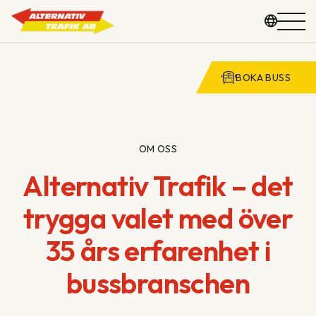
BOKA BUSS
GRUPPRESOR
KOMMUN & SKOLA
Hoppa
OM OSS
till
Alternativ Trafik – det
VAGNPARK
innehåll
trygga valet med över
OM OSS
35 års erfarenhet i
KONTAKT
bussbranschen