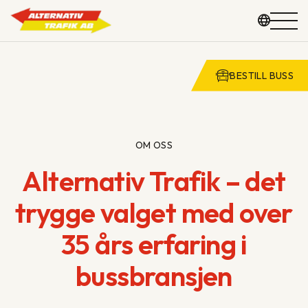
BESTILL BUSS
GRUPPEREISER
KOMMUNE OG SKOLE
Hopp
OM OSS
til
Alternativ Trafik – det
VOGNPARK
innhold
trygge valget med over
OM OSS
35 års erfaring i
KONTAKT
bussbransjen