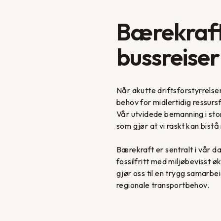
Bærekrafti
bussreise
Når akutte driftsforstyrrelser
behov for midlertidig ressursfo
Vår utvidede bemanning i stor
som gjør at vi raskt kan bistå
Bærekraft er sentralt i vår da
fossilfritt med miljøbevisst 
gjør oss til en trygg samarb
regionale transportbehov.