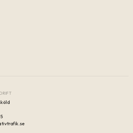
DRIFT
köld
95
tivtrafik.se