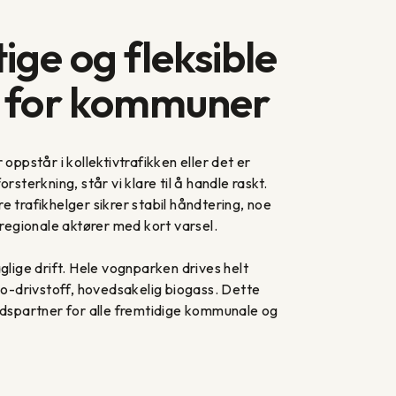
ge og fleksible
r for kommuner
 oppstår i kollektivtrafikken eller det er
rsterkning, står vi klare til å handle raskt.
e trafikhelger sikrer stabil håndtering, noe
 regionale aktører med kort varsel.
glige drift. Hele vognparken drives helt
øko-drivstoff, hovedsakelig biogass. Dette
eidspartner for alle fremtidige kommunale og