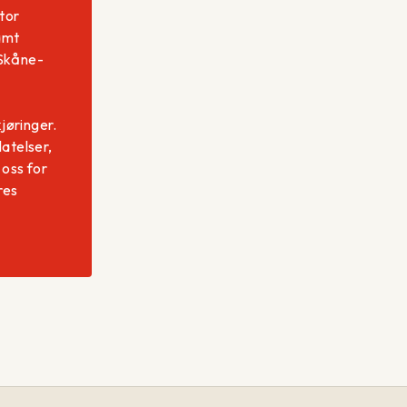
tor
amt
 Skåne-
kjøringer.
latelser,
oss for
res