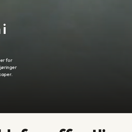
i
ger for
kjøringer
kaper.