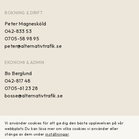
BOKNING & DRIFT
Peter Magnesköld
042-833 53
0705-58 98 95
peter@alternativtrafik.se
EKONOMI & ADMIN
Bo Berglund
042-817 48
0705-61 23 28
bosse@alternativtrafik.se
Vi använder cookies för att ge dig den bästa upplevelsen på vår
webbplats.
Du kan läsa mer om vilka cookies vi använder eller
stänga av dem under
inställningar
.