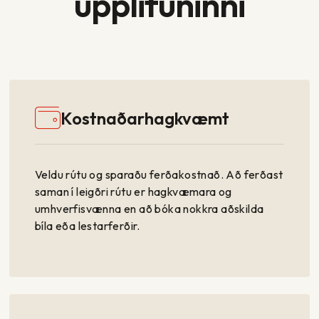
upplifuninni
Kostnaðarhagkvæmt
Veldu rútu og sparaðu ferðakostnað. Að ferðast
saman í leigðri rútu er hagkvæmara og
umhverfisvænna en að bóka nokkra aðskilda
bíla eða lestarferðir.