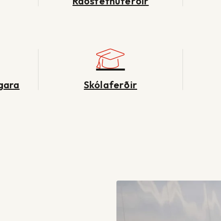
Ráðstefnuferðir
rgara
Skólaferðir