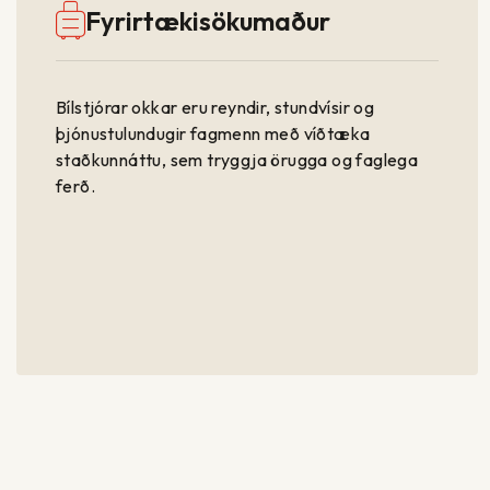
Fyrirtækisökumaður
Bílstjórar okkar eru reyndir, stundvísir og
þjónustulundugir fagmenn með víðtæka
staðkunnáttu, sem tryggja örugga og faglega
ferð.