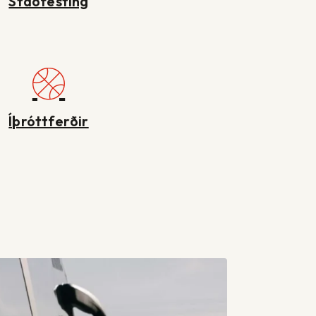
Staðfesting
Íþróttferðir