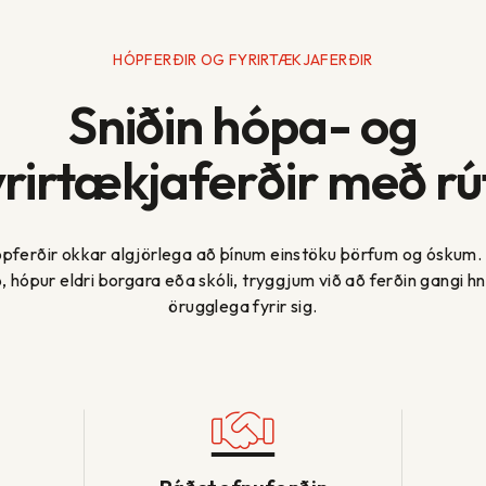
HÓPFERÐIR OG FYRIRTÆKJAFERÐIR
Sniðin hópa- og
yrirtækjaferðir með rú
ópferðir okkar algjörlega að þínum einstöku þörfum og óskum.
ið, hópur eldri borgara eða skóli, tryggjum við að ferðin gangi h
örugglega fyrir sig.