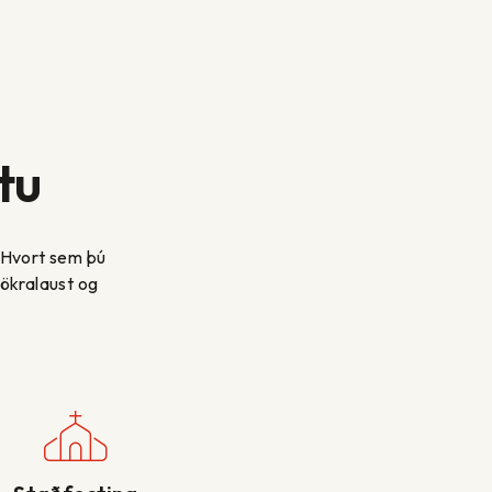
tu
 Hvort sem þú
nökralaust og