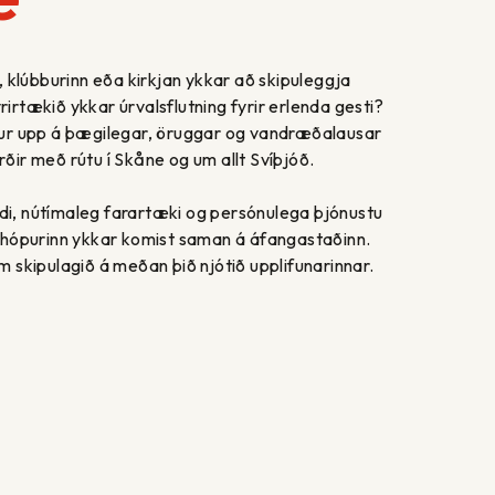
n, klúbburinn eða kirkjan ykkar að skipuleggja
irtækið ykkar úrvalsflutning fyrir erlenda gesti?
ður upp á þægilegar, öruggar og vandræðalausar
ðir með rútu í Skåne og um allt Svíþjóð.
i, nútímaleg farartæki og persónulega þjónustu
r hópurinn ykkar komist saman á áfangastaðinn.
m skipulagið á meðan þið njótið upplifunarinnar.