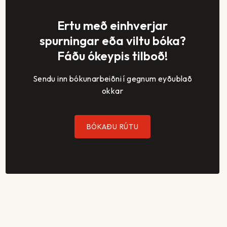
Ertu með einhverjar
spurningar eða viltu bóka?
Fáðu ókeypis tilboð!
Sendu inn bókunarbeiðni í gegnum eyðublað
okkar
BÓKAÐU RÚTU