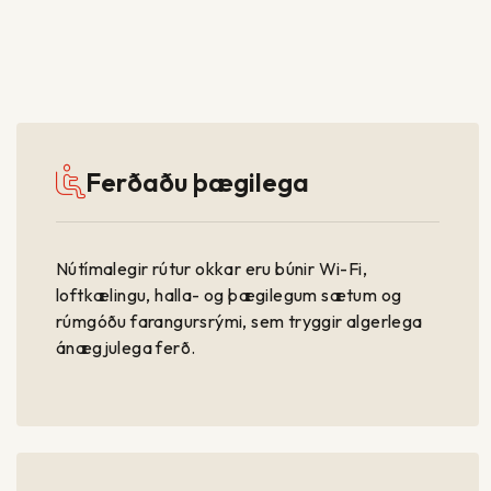
Ferðaðu þægilega
Nútímalegir rútur okkar eru búnir Wi-Fi,
loftkælingu, halla- og þægilegum sætum og
rúmgóðu farangursrými, sem tryggir algerlega
ánægjulega ferð.