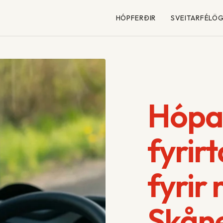
HÓPFERÐIR
SVEITARFÉLÖG
Hópa
fyrir
fyrir 
Skån