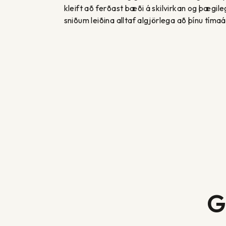
kleift að ferðast bæði á skilvirkan og þægile
sniðum leiðina alltaf algjörlega að þínu tíma
G