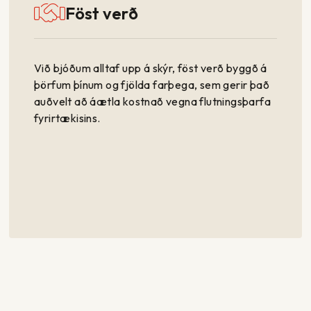
Föst verð
Við bjóðum alltaf upp á skýr, föst verð byggð á
þörfum þínum og fjölda farþega, sem gerir það
auðvelt að áætla kostnað vegna flutningsþarfa
fyrirtækisins.