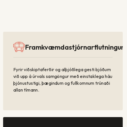
Framkvæmdastjórnarflutningur
Fyrir viðskiptaferðir og alþjóðlega gesti bjóðum
við upp á úrvals samgöngur með einstaklega háu
þjónustustigi, þægindum og fullkomnum trúnaði
allan tímann.