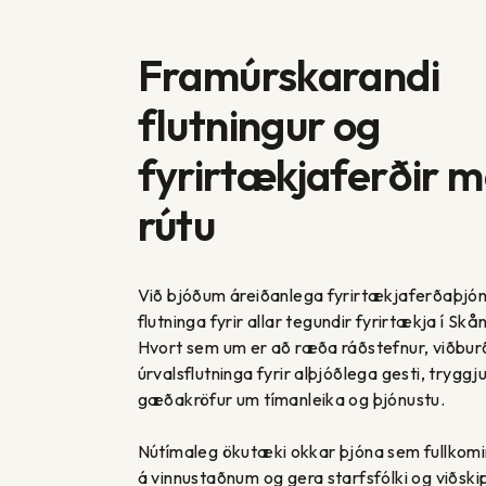
Framúrskarandi
flutningur og
fyrirtækjaferðir 
rútu
Við bjóðum áreiðanlega fyrirtækjaferðaþjón
flutninga fyrir allar tegundir fyrirtækja í Skå
Hvort sem um er að ræða ráðstefnur, viðbur
úrvalsflutninga fyrir alþjóðlega gesti, trygg
gæðakröfur um tímanleika og þjónustu.
Nútímaleg ökutæki okkar þjóna sem fullkomi
á vinnustaðnum og gera starfsfólki og viðsk