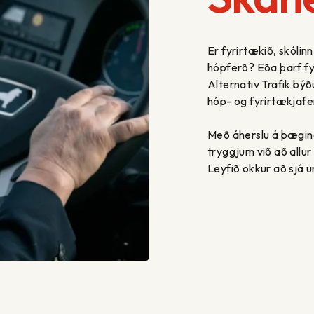
Er fyrirtækið, skólin
hópferð? Eða þarf fyr
Alternativ Trafik bý
hóp- og fyrirtækjafer
Með áherslu á þægind
tryggjum við að allu
Leyfið okkur að sjá u