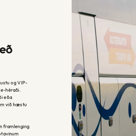
með
ustu og VIP-
ne-héraði.
ði eða
jum við hæstu
n framlenging
iptavinum