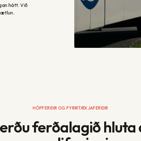
gan hátt. Við
áætlun.
HÓPFERÐIR OG FYRIRTÆKJAFERÐIR
erðu ferðalagið hluta 