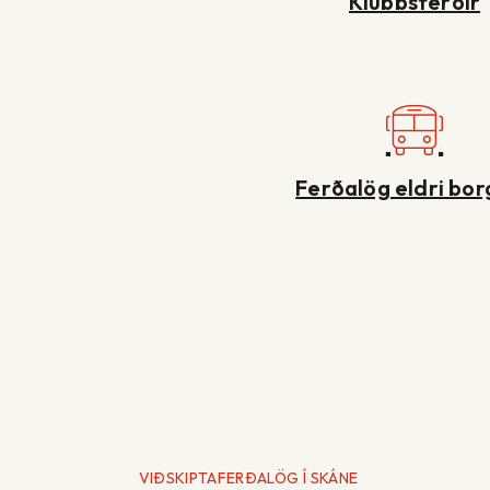
Klúbbsferðir
Ferðalög eldri bo
VIÐSKIPTAFERÐALÖG Í SKÁNE