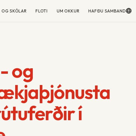
 OG SKÓLAR
FLOTI
UM OKKUR
HAFÐU SAMBAND
- og
tækjaþjónusta
rútuferðir í
e