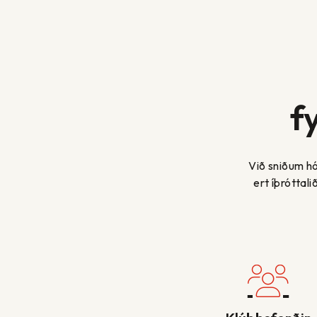
f
Við sniðum h
ert íþróttal