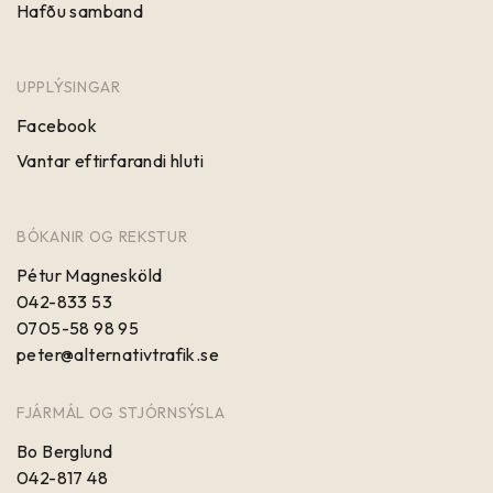
Hafðu samband
UPPLÝSINGAR
Facebook
Vantar eftirfarandi hluti
BÓKANIR OG REKSTUR
Pétur Magnesköld
042-833 53
0705-58 98 95
peter@alternativtrafik.se
FJÁRMÁL OG STJÓRNSÝSLA
Bo Berglund
042-817 48