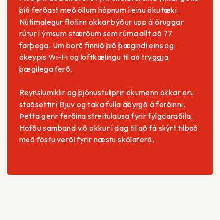
þið ferðast með öllum hópnum í einu ökutæki.
Nútímalegur flotinn okkar býður upp á öruggar
rútur í ýmsum stærðum sem rúma allt að 77
farþega. Um borð finnið þið þægindi eins og
ókeypis Wi-Fi og loftkælingu til að tryggja
þægilega ferð.
Reynslumiklir og þjónustuliprir ökumenn okkar eru
staðsettir í Bjuv og taka fulla ábyrgð á ferðinni.
Þetta gerir ferðina streitulausa fyrir fylgdaraðila.
Hafðu samband við okkur í dag til að fá skýrt tilboð
með föstu verði fyrir næstu skólaferð.