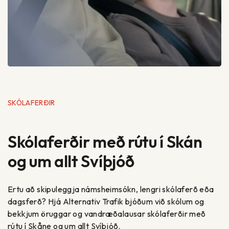
SKÓLAFERÐIR
Skólaferðir með rútu í Skán
og um allt Svíþjóð
Ertu að skipuleggja námsheimsókn, lengri skólaferð eða
dagsferð? Hjá Alternativ Trafik bjóðum við skólum og
bekkjum öruggar og vandræðalausar skólaferðir með
rútu í Skåne og um allt Svíþjóð.