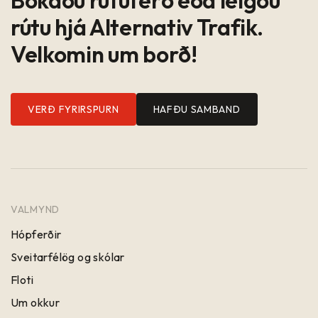
rútu hjá Alternativ Trafik.
Velkomin um borð!
VERÐ FYRIRSPURN
HAFÐU SAMBAND
VALMYND
Hópferðir
Sveitarfélög og skólar
Floti
Um okkur