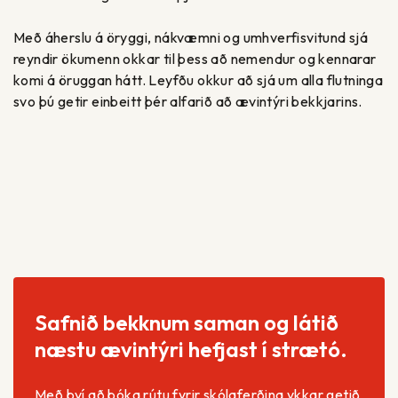
Með áherslu á öryggi, nákvæmni og umhverfisvitund sjá
reyndir ökumenn okkar til þess að nemendur og kennarar
komi á öruggan hátt. Leyfðu okkur að sjá um alla flutninga
svo þú getir einbeitt þér alfarið að ævintýri bekkjarins.
Safnið bekknum saman og látið
næstu ævintýri hefjast í strætó.
Með því að bóka rútu fyrir skólaferðina ykkar getið