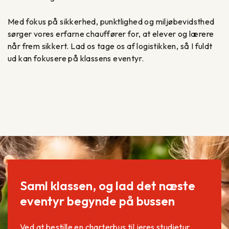
Med fokus på sikkerhed, punktlighed og miljøbevidsthed
sørger vores erfarne chauffører for, at elever og lærere
når frem sikkert. Lad os tage os af logistikken, så I fuldt
ud kan fokusere på klassens eventyr.
Saml klassen, og lad det næste
eventyr begynde på bussen
Ved at bestille en charterbus til jeres studietur