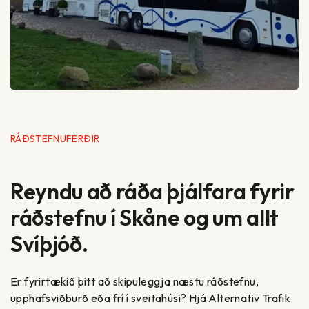
RÁÐSTEFNUFERÐIR
Reyndu að ráða þjálfara fyrir
ráðstefnu í Skåne og um allt
Svíþjóð.
Er fyrirtækið þitt að skipuleggja næstu ráðstefnu,
upphafsviðburð eða frí í sveitahúsi? Hjá Alternativ Trafik