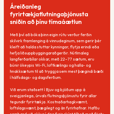
Áreiðanleg
fyrirtækjaflutningaþjónusta
sniðin að þínu tímaáætlun
Með því að bóka þinn eigin rútu verður ferðin
skilvirk framlenging á vinnudeginum, sem gerir þér
kleift að halda stuttar kynningar, flytja erindi eða
hefja liðsuppbyggingaraðgerðir. Nútímaleg
langferðarbílar okkar, með 22–77 sætum, eru
búnir ókeypis Wi-Fi, loftkælingu og halla- og
hnakksætum til að tryggja sem mest þægindi bæði
í hálfsdags- og dagsferðum.
Við erum staðsett í Bjuv og bjóðum upp á
sveigjanlega, úrvals flutningsþjónustu fyrir allar
tegundir fyrirtækja. Kostnaðarhagkvæmt,
loftslagsvænt, þægilegt og án fyrirhafnar. Hafðu
samband við okkur í dag fyrir skýrt tilboð með föstu