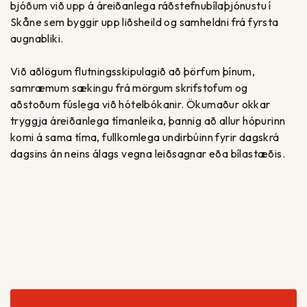
bjóðum við upp á áreiðanlega ráðstefnubílaþjónustu í
Skåne sem byggir upp liðsheild og samheldni frá fyrsta
augnabliki.
Við aðlögum flutningsskipulagið að þörfum þínum,
samræmum sækingu frá mörgum skrifstofum og
aðstoðum fúslega við hótelbókanir. Ökumaður okkar
tryggja áreiðanlega tímanleika, þannig að allur hópurinn
komi á sama tíma, fullkomlega undirbúinn fyrir dagskrá
dagsins án neins álags vegna leiðsagnar eða bílastæðis.