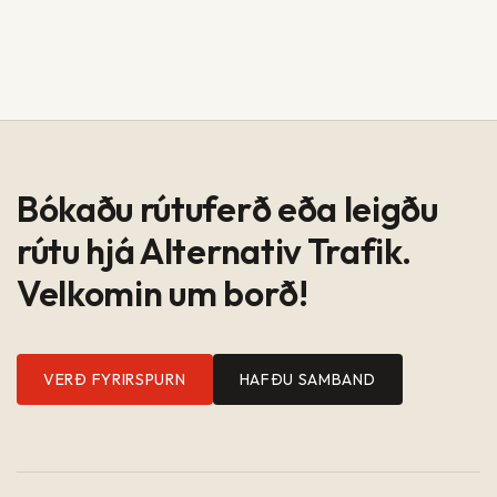
Bókaðu rútuferð eða leigðu
rútu hjá Alternativ Trafik.
Velkomin um borð!
VERÐ FYRIRSPURN
HAFÐU SAMBAND