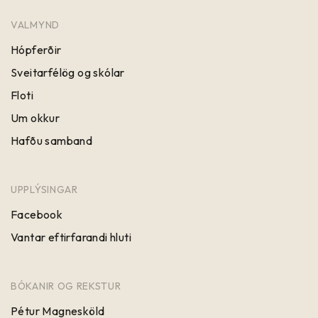
VALMYND
Hópferðir
Sveitarfélög og skólar
Floti
Um okkur
Hafðu samband
UPPLÝSINGAR
Facebook
Vantar eftirfarandi hluti
BÓKANIR OG REKSTUR
Pétur Magnesköld