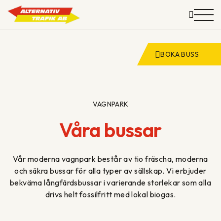
BOKA BUSS
GRUPPRESOR
KOMMUN & SKOLA
Hoppa
VAGNPARK
till
Våra bussar
VAGNPARK
innehåll
OM OSS
Vår moderna vagnpark består av tio fräscha, moderna
och säkra bussar för alla typer av sällskap. Vi erbjuder
KONTAKT
bekväma långfärdsbussar i varierande storlekar som alla
drivs helt fossilfritt med lokal biogas.