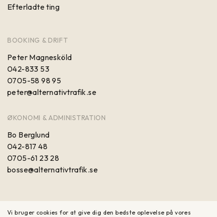
Efterladte ting
BOOKING & DRIFT
Peter Magnesköld
042-833 53
0705-58 98 95
peter@alternativtrafik.se
ØKONOMI & ADMINISTRATION
Bo Berglund
042-817 48
0705-61 23 28
bosse@alternativtrafik.se
Vi bruger cookies for at give dig den bedste oplevelse på vores