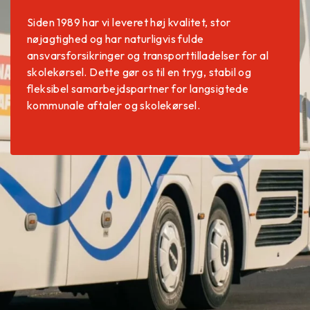
Siden 1989 har vi leveret høj kvalitet, stor
nøjagtighed og har naturligvis fulde
ansvarsforsikringer og transporttilladelser for al
skolekørsel. Dette gør os til en tryg, stabil og
fleksibel samarbejdspartner for langsigtede
kommunale aftaler og skolekørsel.