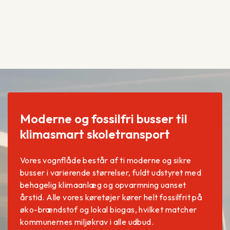
Moderne og fossilfri busser til
klimasmart skoletransport
Vores vognflåde består af ti moderne og sikre
busser i varierende størrelser, fuldt udstyret med
behagelig klimaanlæg og opvarmning uanset
årstid. Alle vores køretøjer kører helt fossilfrit på
øko-brændstof og lokal biogas, hvilket matcher
kommunernes miljøkrav i alle udbud.