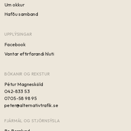
Um okkur
Hafðu samband
UPPLÝSINGAR
Facebook
Vantar eftirfarandi hluti
BÓKANIR OG REKSTUR
Pétur Magnesköld
042-833 53
0705-58 98 95
peter@alternativtrafik.se
FJÁRMÁL OG STJÓRNSÝSLA