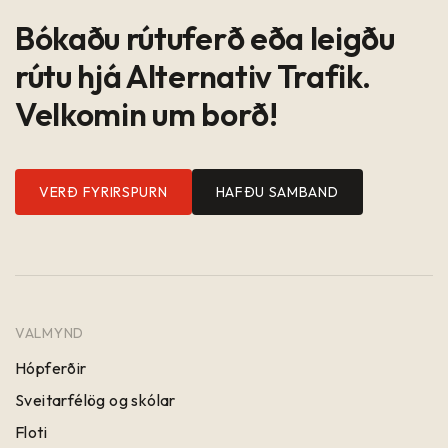
Bókaðu rútuferð eða leigðu
rútu hjá Alternativ Trafik.
Velkomin um borð!
VERÐ FYRIRSPURN
HAFÐU SAMBAND
VALMYND
Hópferðir
Sveitarfélög og skólar
Floti