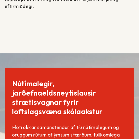
eftirmiðdegi.
Nútímalegir,
jarðefnaeldsneytislausir
strætisvagnar fyrir
loftslagsvæna skólaakstur
Floti okkar samanstendur af tíu nútímalegum og
öruggum rútum af ýmsum stærðum, fullkomlega