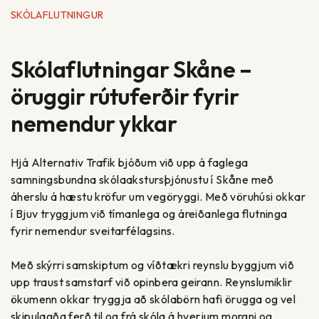
SKÓLAFLUTNINGUR
Skólaflutningar Skåne –
öruggir rútuferðir fyrir
nemendur ykkar
Hjá Alternativ Trafik bjóðum við upp á faglega
samningsbundna skólaakstursþjónustu í Skåne með
áherslu á hæstu kröfur um vegöryggi. Með vöruhúsi okkar
í Bjuv tryggjum við tímanlega og áreiðanlega flutninga
fyrir nemendur sveitarfélagsins.
Með skýrri samskiptum og víðtækri reynslu byggjum við
upp traust samstarf við opinbera geirann. Reynslumiklir
ökumenn okkar tryggja að skólabörn hafi örugga og vel
skipulagða ferð til og frá skóla á hverjum morgni og