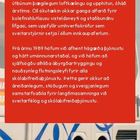
útbúnum þægilegum loftkælingu og upphitun, óháð
árstíma. Öll ökutækin okkar ganga alfarið fyrir
kolefnishlutlausu visteldsneyti og staðbundnu
lífgasi, sem uppfyllir umhverfiskröfur sem
sveitarstjórnir setja í öllum innkaupaferlum.
Frá árinu 1989 höfum við afhent hágæða þjónustu
og hátt umönnunarstaðal, og við höfum að
sjálfsögðu alhliða ábyrgðartryggingu og
nauðsynleg flutningsleyfi fyrir alla
skólabifreiðaþjónustu. Þetta gerir okkur að
áreiðanlegum, stöðugum og sveigjanlegum
samstarfsaðila fyrir langtímasamninga við
sveitarfélög og skólabifreiðaþjónustu.