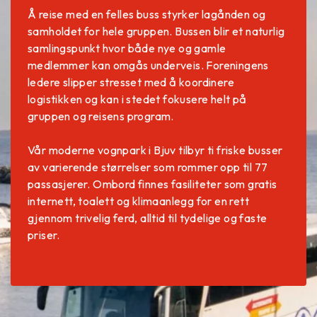
Å reise med en felles buss styrker lagånden og
samholdet for hele gruppen. Bussen blir et naturlig
samlingspunkt hvor både nye og gamle
medlemmer kan omgås underveis. Foreningens
ledere slipper stresset med å koordinere
logistikken og kan i stedet fokusere helt på
gruppen og reisens program.
Vår moderne vognpark i Bjuv tilbyr ti friske busser
av varierende størrelser som rommer opp til 77
passasjerer. Ombord finnes fasiliteter som gratis
internett, toalett og klimaanlegg for en rett
gjennom trivelig ferd, alltid til tydelige og faste
priser.