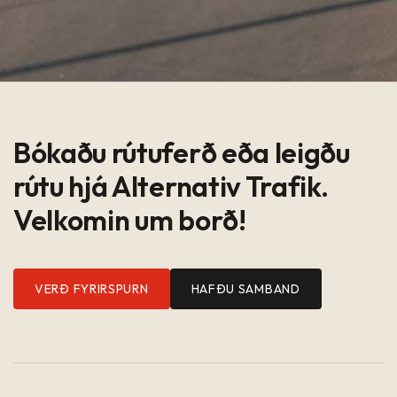
Bókaðu rútuferð eða leigðu
rútu hjá Alternativ Trafik.
Velkomin um borð!
VERÐ FYRIRSPURN
HAFÐU SAMBAND