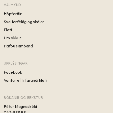
VALMYND
Hópferðir
Sveitarfélög og skólar
Floti
Um okkur
Hafðu samband
UPPLÝSINGAR
Facebook
Vantar eftirfarandi hluti
BÓKANIR OG REKSTUR
Pétur Magnesköld
042-833 53