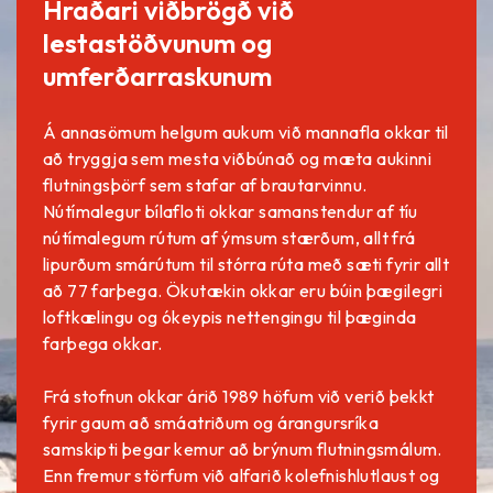
Hraðari viðbrögð við
lestastöðvunum og
umferðarraskunum
Á annasömum helgum aukum við mannafla okkar til
að tryggja sem mesta viðbúnað og mæta aukinni
flutningsþörf sem stafar af brautarvinnu.
Nútímalegur bílafloti okkar samanstendur af tíu
nútímalegum rútum af ýmsum stærðum, allt frá
lipurðum smárútum til stórra rúta með sæti fyrir allt
að 77 farþega. Ökutækin okkar eru búin þægilegri
loftkælingu og ókeypis nettengingu til þæginda
farþega okkar.
Frá stofnun okkar árið 1989 höfum við verið þekkt
fyrir gaum að smáatriðum og árangursríka
samskipti þegar kemur að brýnum flutningsmálum.
Enn fremur störfum við alfarið kolefnishlutlaust og