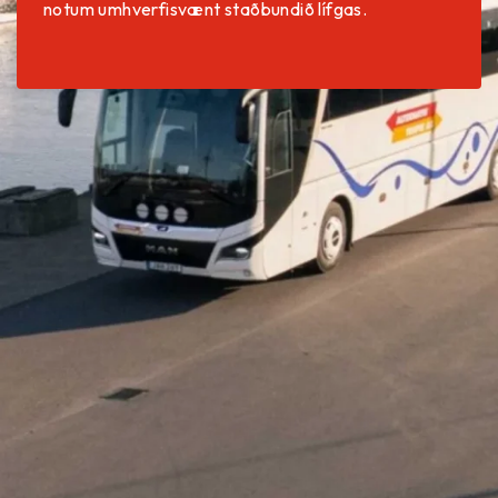
notum umhverfisvænt staðbundið lífgas.