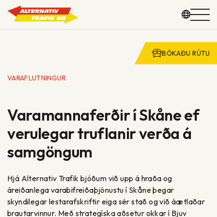
Farðu
BÓKAÐU RÚTU
beint
í
HÓPFERÐIR
VARAFLUTNINGUR
efnið
SVEITARFÉLÖG OG SKÓLAR
Varamannaferðir í Skåne ef
FLOTI
verulegar truflanir verða á
samgöngum
UM OKKUR
HAFÐU SAMBAND
Hjá Alternativ Trafik bjóðum við upp á hraða og
áreiðanlega varabifreiðaþjónustu í Skåne þegar
skyndilegar lestarafskriftir eiga sér stað og við áætlaðar
brautarvinnur. Með strategíska aðsetur okkar í Bjuv