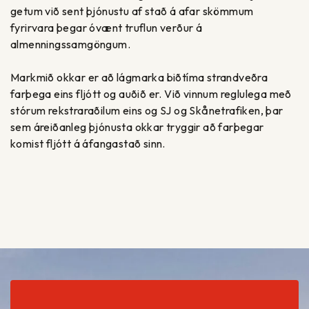
getum við sent þjónustu af stað á afar skömmum
fyrirvara þegar óvænt truflun verður á
almenningssamgöngum.
Markmið okkar er að lágmarka biðtíma strandveðra
farþega eins fljótt og auðið er. Við vinnum reglulega með
stórum rekstraraðilum eins og SJ og Skånetrafiken, þar
sem áreiðanleg þjónusta okkar tryggir að farþegar
komist fljótt á áfangastað sinn.