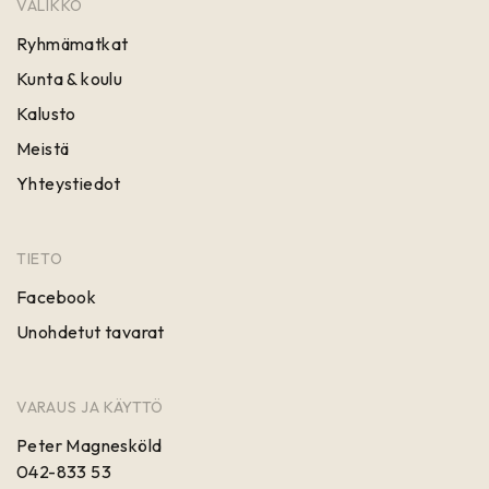
VALIKKO
Ryhmämatkat
Kunta & koulu
Kalusto
Meistä
Yhteystiedot
TIETO
Facebook
Unohdetut tavarat
VARAUS JA KÄYTTÖ
Peter Magnesköld
042-833 53