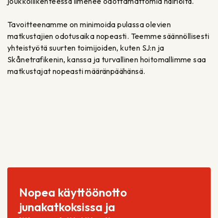
joukkoliikenteessä ilmenee odottamattomia häiriöitä.
Tavoitteenamme on minimoida pulassa olevien
matkustajien odotusaika nopeasti. Teemme säännöllisesti
yhteistyötä suurten toimijoiden, kuten SJ:n ja
Skånetrafikenin, kanssa ja turvallinen hoitomallimme saa
matkustajat nopeasti määränpäähänsä.
Nopea käyttöönotto
junakatkoksissa ja