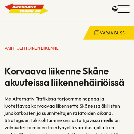
Siirry
VARAA BUSSI
sisältöön
RYHMÄMATKAT
VAIHTOEHTOINEN LIIKENNE
KUNTA & KOULU
Korvaava liikenne Skåne
KALUSTO
akuuteissa liikennehäiriöissä
MEISTÄ
Me Alternativ Trafikissa tarjoamme nopeaa ja
luotettavaa korvaavaa liikennettä Skånessa äkillisten
YHTEYSTIEDOT
junakatkosten ja suunniteltujen ratatöiden aikana.
Strategisen tukikohtamme ansiosta Bjuvissa meillä on
valmiudet toimia erittäin lyhyellä varoitusajalla, kun