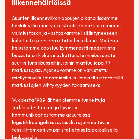
liikennehäiriöissä
Suurten liikenneviikonloppujen aikana lisäämme
henkilöstöämme varmistaaksemme korkeimman
valmiustason ja vastaavamme lisääntyneeseen
kuljetustarpeeseen ratatöiden aikana. Moderni
kalustomme koostuu kymmenestä modernista
bussista eri kokoisina, ketteristä minibusseista
suuriin turistibusseihin, joihin mahtuu jopa 77
matkustajaa. Ajoneuvomme on varustettu
miellyttävällä ilmastoinnilla ja ilmaisella internetillä
matkustajien viihtyvyyden takaamiseksi.
Vuodesta 1989 lähtien olemme tunnettuja
tarkkuudestamme ja hyvästä
kommunikaatiostamme akuuteissa
logistiikkaongelmissa. Lisäksi ajamme täysin
fossiilittomasti ympäristötietoisella paikallisella
biokaasulla.